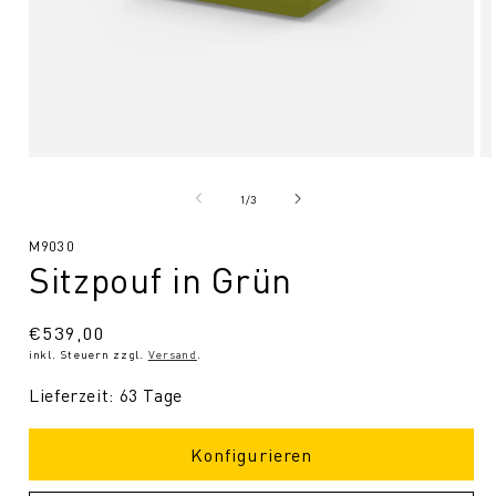
Medien
Me
1
2
in
in
von
1
/
3
Modal
Mo
öffnen
öf
SKU:
M9030
Sitzpouf in Grün
Normaler
€539,00
inkl. Steuern zzgl.
Versand
.
Preis
Lieferzeit: 63 Tage
Konfigurieren