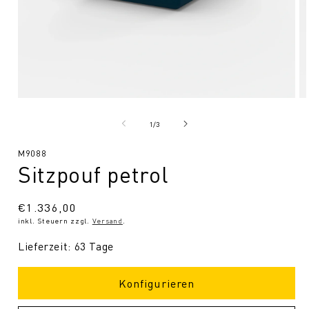
Medien
Me
1
2
in
in
von
1
/
3
Modal
Mo
öffnen
öf
SKU:
M9088
Sitzpouf petrol
Normaler
€1.336,00
inkl. Steuern zzgl.
Versand
.
Preis
Lieferzeit: 63 Tage
Konfigurieren