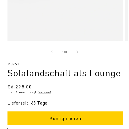
Medien
Me
1
2
in
in
von
1
/
3
Modal
Mo
öffnen
öf
SKU:
M8751
Sofalandschaft als Lounge
Normaler
€6.295,00
inkl. Steuern zzgl.
Versand
.
Preis
Lieferzeit: 63 Tage
Konfigurieren