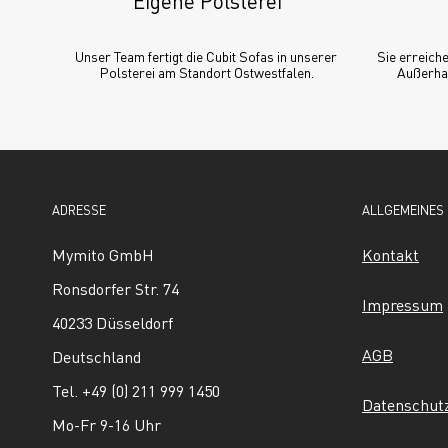
Eigene Polsterei
Unser Team fertigt die Cubit Sofas in unserer 
Sie erreiche
Polsterei am Standort Ostwestfalen.
Außerhal
ADRESSE
ALLGEMEINES
Mymito GmbH
Kontakt
Ronsdorfer Str. 74
Impressum
40233 Düsseldorf
AGB
Deutschland
Tel. +49 (0) 211 999 1450
Datenschut
Mo-Fr 9-16 Uhr