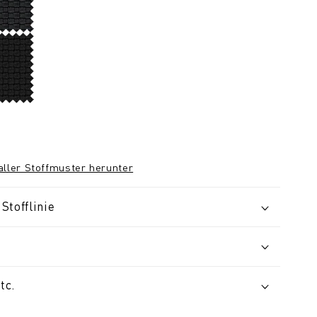
 aller Stoffmuster herunter
Stofflinie
tc.