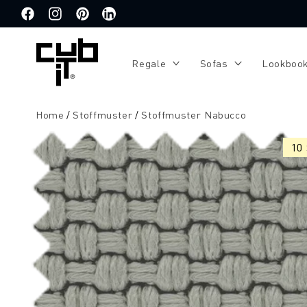
Direkt
zum
Facebook
Instagram
Pinterest
Translation
Inhalt
missing:
de.general.social.links.linkedin
Regale
Sofas
Lookboo
Home
Stoffmuster
Stoffmuster Nabucco
Zu
Produktinformationen
10
springen