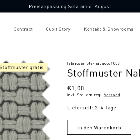
Preisanpassung Sofa am 6. August
k
Contract
Cubit Story
Kontakt & Showrooms
SKU:
fabricsample-nabucco1003
 Stoffmuster gratis
Stoffmuster Na
Normaler
€1,00
inkl. Steuern zzgl.
Versand
.
Preis
Lieferzeit: 2-4 Tage
In den Warenkorb