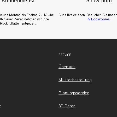
Kundendienst
Showroom
n uns Montag bis Freitag 9 - 16 Uhr. 
Cubit live erleben. Besuchen Sie unser
b dieser Zeiten nehmen wir Ihre 
& Lookrooms
.
Rückrufbitten entgegen.
SERVICE
Über uns
Musterbestellung
Planungsservice
z
3D Daten