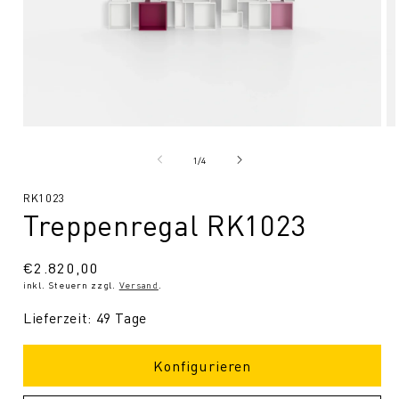
Medien
Me
1
2
in
in
von
1
/
4
Modal
Mo
öffnen
öf
SKU:
RK1023
Treppenregal RK1023
Normaler
€2.820,00
inkl. Steuern zzgl.
Versand
.
Preis
Lieferzeit: 49 Tage
Konfigurieren