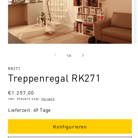
Medien
Me
1
2
in
in
von
1
/
4
Modal
Mo
öffnen
öf
SKU:
RK271
Treppenregal RK271
Normaler
€1.257,00
inkl. Steuern zzgl.
Versand
.
Preis
Lieferzeit: 49 Tage
Konfigurieren