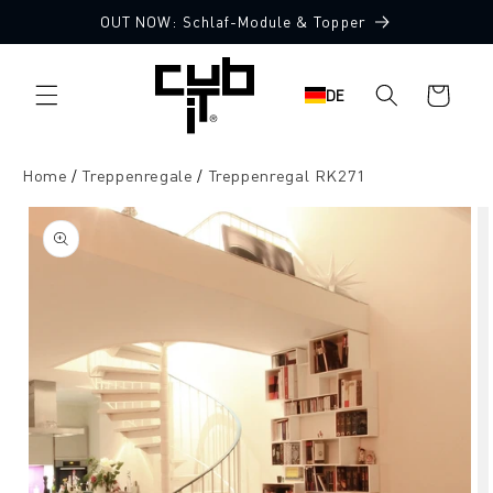
Direkt
OUT NOW: Schlaf-Module & Topper
zum
Inhalt
Warenkorb
DE
Home
Treppenregale
Treppenregal RK271
oduktinformationen
ringen