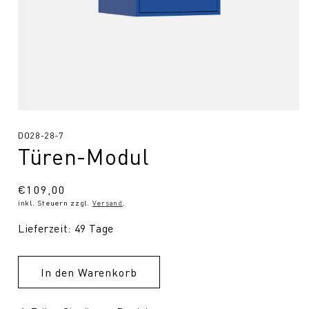
Medien
1
SKU:
DO28-28-7
in
Modal
Türen-Modul
öffnen
Normaler
€109,00
inkl. Steuern zzgl.
Versand
.
Preis
Lieferzeit: 49 Tage
In den Warenkorb