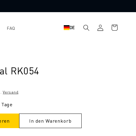
Einloggen
Warenkorb
DE
FAQ
al RK054
l.
Versand
.
9 Tage
eren
In den Warenkorb