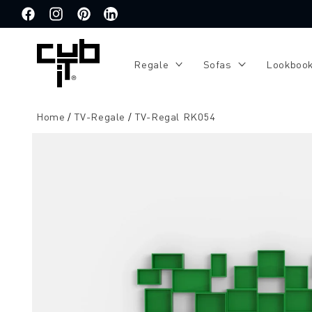
Direkt
zum
Facebook
Instagram
Pinterest
Translation
Inhalt
missing:
de.general.social.links.linkedin
Regale
Sofas
Lookboo
Home
TV-Regale
TV-Regal RK054
Zu
Produktinformationen
springen