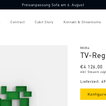
Preisanpassung Sofa am 6. August
k
Contract
Cubit Story
Kontakt & Showrooms
SKU:
RK054
TV-Reg
Normaler
€4.126,00
inkl. Steuern zzg
Preis
Lieferzeit: 4
Konfiguri