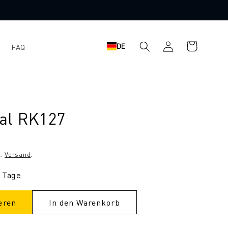
Einloggen
Warenkorb
DE
FAQ
al RK127
l.
Versand
.
9 Tage
eren
In den Warenkorb