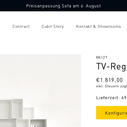
Preisanpassung Sofa am 6. August
k
Contract
Cubit Story
Kontakt & Showrooms
SKU:
RK127
TV-Reg
Normaler
€1.819,00
inkl. Steuern zzg
Preis
Lieferzeit: 4
Konfiguri