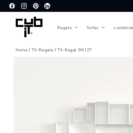
Direkt
zum
Facebook
Instagram
Pinterest
Translation
Inhalt
missing:
de.general.social.links.linkedin
Regale
Sofas
Lookboo
Home
TV-Regale
TV-Regal RK127
Zu
Produktinformationen
springen