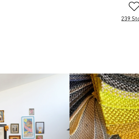
239 St