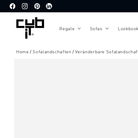
Direkt
zum
Facebook
Instagram
Pinterest
Translation
Inhalt
missing:
de.general.social.links.linkedin
Regale
Sofas
Lookboo
Home
Sofalandschaften
Veränderbare Sofalandschaf
Zu
Produktinformationen
springen