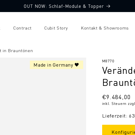
OUT NOW: Schlaf-Module & Topper
k
Contract
Cubit Story
Kontakt & Showrooms
t in Brauntönen
SKU:
M8770
Made in Germany 🖤
Verände
Braunt
Normaler
€9.484,00
inkl. Steuern zzg
Preis
Lieferzeit: 6
Konfiguri