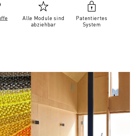
offe
Alle Module sind
Patentiertes
abziehbar
System