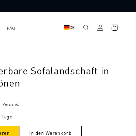
Einloggen
Warenkorb
DE
FAQ
rbare Sofalandschaft in
önen
l.
Versand
.
3 Tage
eren
In den Warenkorb