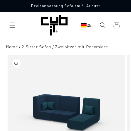
Direkt
Preisanpassung Sofa am 6. August
zum
Made in Germany 🖤
Inhalt
Warenkorb
DE
Home
2 Sitzer Sofas
Zweisitzer mit Recamiere
oduktinformationen
ringen