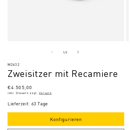
Medien
Me
1
2
in
in
von
1
/
3
Modal
Mo
öffnen
öf
SKU:
M2632
Zweisitzer mit Recamiere
Normaler
€4.505,00
inkl. Steuern zzgl.
Versand
.
Preis
Lieferzeit: 63 Tage
Konfigurieren