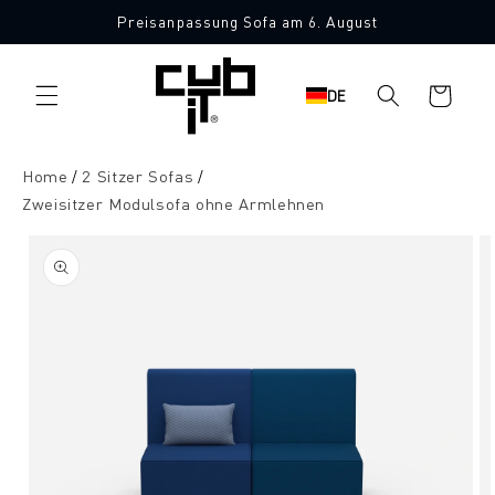
Direkt
Preisanpassung Sofa am 6. August
zum
Made in Germany 🖤
Inhalt
Warenkorb
DE
Home
2 Sitzer Sofas
Zweisitzer Modulsofa ohne Armlehnen
oduktinformationen
ringen