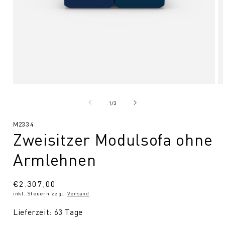
Medien
Me
1
2
in
in
von
1
/
3
Modal
Mo
öffnen
öf
SKU:
M2334
Zweisitzer Modulsofa ohne
Armlehnen
Normaler
€2.307,00
inkl. Steuern zzgl.
Versand
.
Preis
Lieferzeit: 63 Tage