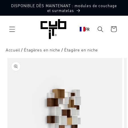
Aller
DISPONIBLE DÈS MAINTENANT : modules de couchage
directement
et surmatelas
au contenu
Panier
FR
d'achat
Accueil
Étagères en niche
Étagère en niche
Aller à
l'information
sur le
produit