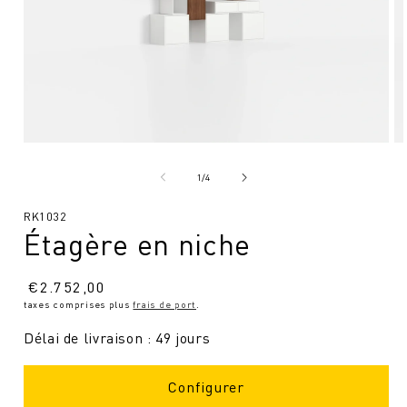
Ouvrir
Ou
le
le
média
mé
de
1
/
4
1
2
en
en
SKU
RK1032
modal
mo
Étagère en niche
:
Prix
€
2.752,00
taxes comprises plus
frais de port
.
normal
Délai de livraison : 49 jours
Configurer