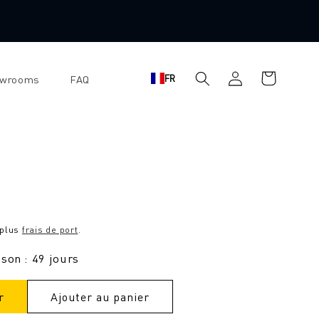
Panier
Se
FR
owrooms
FAQ
d'achat
connecter
 plus
frais de port
.
ison : 49 jours
r
Ajouter au panier