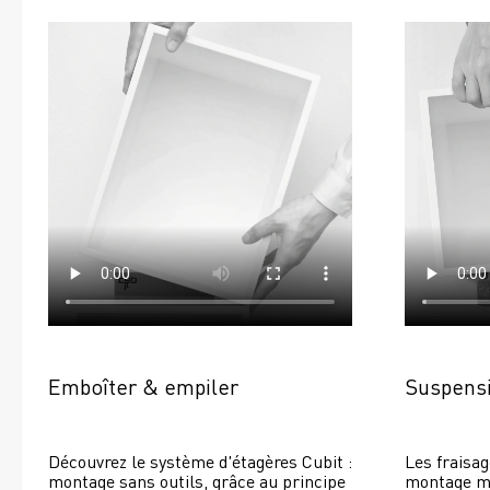
Emboîter & empiler
Suspensi
Découvrez le système d'étagères Cubit : 
Les fraisag
montage sans outils, grâce au principe 
montage mur