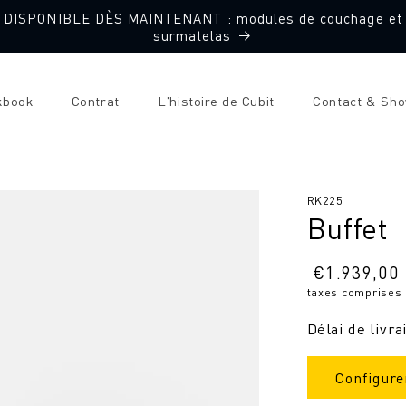
DISPONIBLE DÈS MAINTENANT : modules de couchage et
surmatelas
kbook
Contrat
L'histoire de Cubit
Contact & Sh
SKU
RK225
Buffet
:
Prix
€
1.939,00
taxes comprises
normal
Délai de livra
Configure