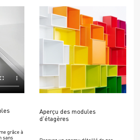
bles
Aperçu des modules 
d'étagères
e grâce à 
 sans 
Recevez un aperçu détaillé de nos 