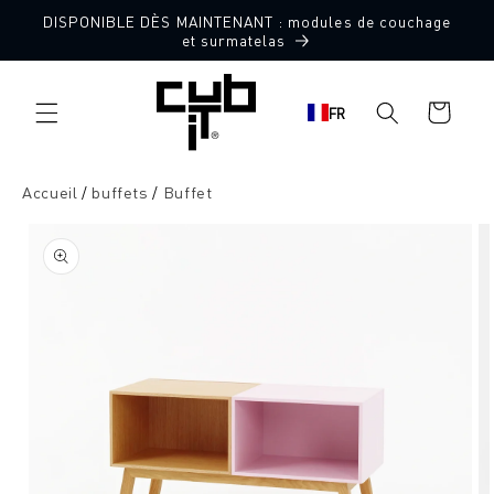
Aller
DISPONIBLE DÈS MAINTENANT : modules de couchage
directement
et surmatelas
au contenu
Panier
FR
d'achat
Accueil
buffets
Buffet
Aller à
l'information
sur le
produit