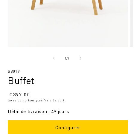
Ouvrir
Ou
le
le
média
mé
de
1
/
4
1
2
en
en
SKU
SB019
modal
mo
Buffet
:
Prix
€
397,00
taxes comprises plus
frais de port
.
normal
Délai de livraison : 49 jours
Configurer