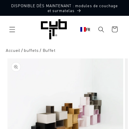
Aller
DISPONIBLE DÈS MAINTENANT : modules de couchage
directement
et surmatelas
au contenu
Panier
FR
d'achat
Accueil
buffets
Buffet
Aller à
l'information
sur le
produit