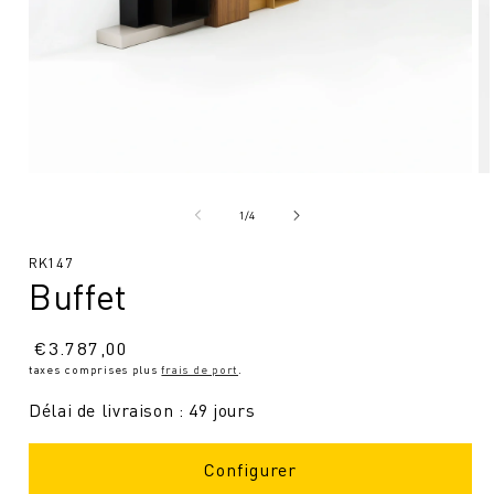
Ouvrir
Ou
le
le
média
mé
de
1
/
4
1
2
en
en
SKU
RK147
modal
mo
Buffet
:
Prix
€
3.787,00
taxes comprises plus
frais de port
.
normal
Délai de livraison : 49 jours
Configurer