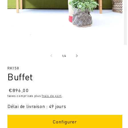
Ouvrir
Ou
le
le
média
mé
de
1
/
4
1
2
en
en
SKU
RK158
modal
mo
Buffet
:
Prix
€
896,00
taxes comprises plus
frais de port
.
normal
Délai de livraison : 49 jours
Configurer