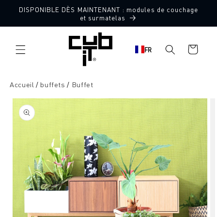
Aller
DISPONIBLE DÈS MAINTENANT : modules de couchage
directement
et surmatelas
au contenu
Panier
FR
d'achat
Accueil
buffets
Buffet
Aller à
l'information
sur le
produit