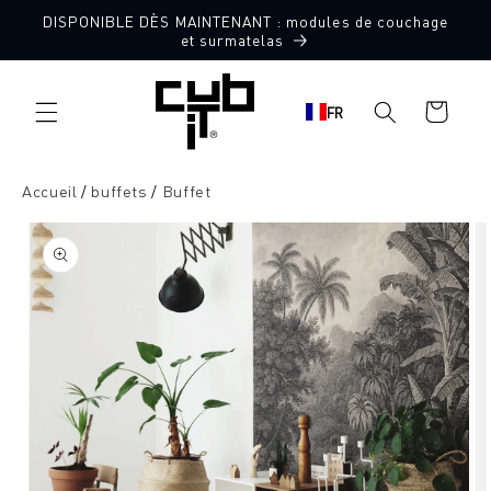
Aller
DISPONIBLE DÈS MAINTENANT : modules de couchage
directement
et surmatelas
au contenu
Panier
FR
d'achat
Accueil
buffets
Buffet
Aller à
l'information
sur le
produit