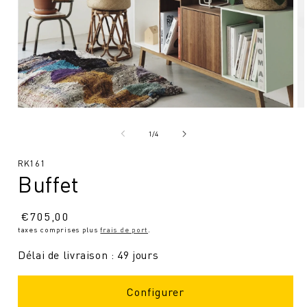
Ouvrir
Ou
le
le
média
mé
de
1
/
4
1
2
en
en
SKU
RK161
modal
mo
Buffet
:
Prix
€
705,00
taxes comprises plus
frais de port
.
normal
Délai de livraison : 49 jours
Configurer