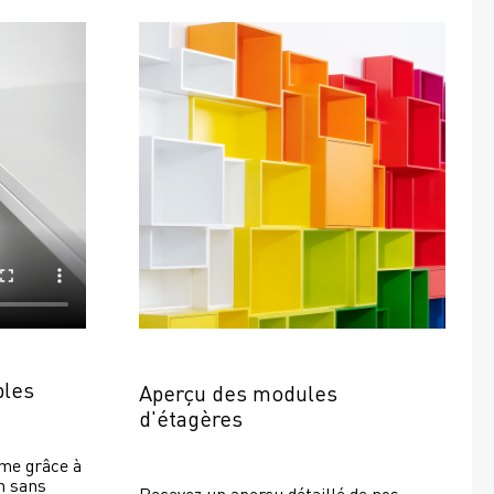
bles
Aperçu des modules 
d'étagères
e grâce à 
 sans 
Recevez un aperçu détaillé de nos 