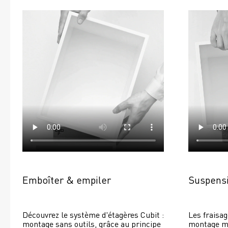
Emboîter & empiler
Suspensi
Découvrez le système d'étagères Cubit : 
Les fraisag
montage sans outils, grâce au principe 
montage mur