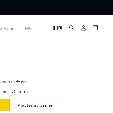
Se
Panier
FR
owrooms
FAQ
connecter
d'achat
 plus
frais de port
.
ison : 49 jours
r
Ajouter au panier