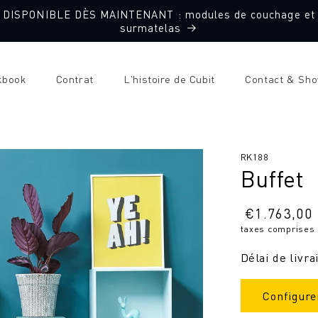
DISPONIBLE DÈS MAINTENANT : modules de couchage et
surmatelas
kbook
Contrat
L'histoire de Cubit
Contact & Sh
SKU
RK188
Buffet
:
Prix
€
1.763,00
taxes comprises
normal
Délai de livra
Configure