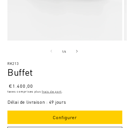
Ouvrir
Ou
le
le
média
mé
de
1
/
4
1
2
en
en
SKU
RK213
modal
mo
Buffet
:
Prix
€
1.400,00
taxes comprises plus
frais de port
.
normal
Délai de livraison : 49 jours
Configurer