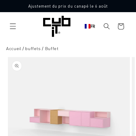
Aller
Ajustement du prix du canapé le 6 août
directement
au contenu
Panier
FR
d'achat
Accueil
buffets
Buffet
Aller à
l'information
sur le
produit