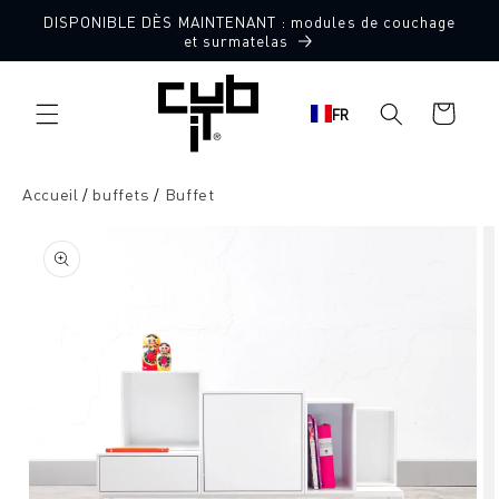
Aller
DISPONIBLE DÈS MAINTENANT : modules de couchage
directement
et surmatelas
au contenu
Panier
FR
d'achat
Accueil
buffets
Buffet
Aller à
l'information
sur le
produit