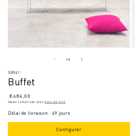
Ouvrir
Ou
le
le
média
mé
de
1
/
4
1
2
en
en
SKU
SB041
modal
mo
Buffet
:
Prix
€
684,00
taxes comprises plus
frais de port
.
normal
Délai de livraison : 49 jours
Configurer