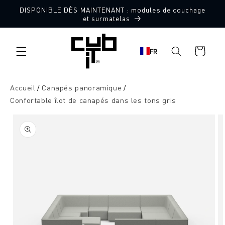
Aller
DISPONIBLE DÈS MAINTENANT : modules de couchage
directement
Fabriqué en Allemagne 🖤
et surmatelas
au contenu
Panier
FR
d'achat
Accueil
Canapés panoramique
Confortable îlot de canapés dans les tons gris
Aller à
l'information
sur le
produit