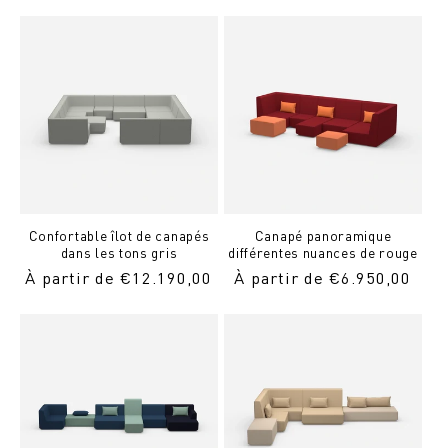
normal
Confortable îlot de canapés
Canapé panoramique
dans les tons gris
différentes nuances de rouge
Prix
À partir de €12.190,00
Prix
À partir de €6.950,00
normal
normal