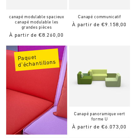
canapé modulable spacieux
Canapé communicatif
canapé modulable les
Prix
À partir de €9.158,00
grandes pièces
normal
Prix
À partir de €8.260,00
normal
Paquet
d'échantillons
Canapé panoramique vert
forme U
Prix
À partir de €6.073,00
normal