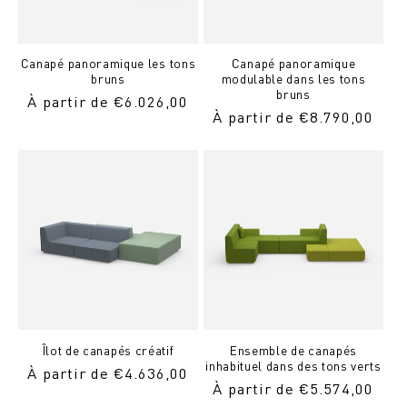
Canapé panoramique les tons
Canapé panoramique
bruns
modulable dans les tons
bruns
Prix
À partir de €6.026,00
Prix
À partir de €8.790,00
normal
normal
Îlot de canapés créatif
Ensemble de canapés
inhabituel dans des tons verts
Prix
À partir de €4.636,00
Prix
À partir de €5.574,00
normal