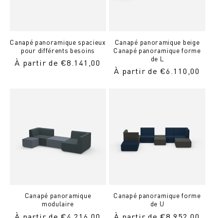
Canapé panoramique spacieux
Canapé panoramique beige
pour différents besoins
Canapé panoramique forme
de L
Prix
À partir de €8.141,00
Prix
À partir de €6.110,00
normal
normal
Canapé panoramique
Canapé panoramique forme
modulaire
de U
Prix
À partir de €4.216,00
Prix
À partir de €8.952,00