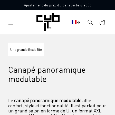
Aller
Ajustement du prix du canapé le 6 août
directement
au contenu
Panier
FR
d'achat
Une grande flexibilité
Canapé panoramique 
modulable
Le 
canapé panoramique modulable
 allie 
confort, style et fonctionnalité. Il est parfait pour 
un grand salon en forme de U, un format XXL 