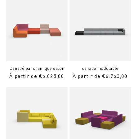
Canapé panoramique salon
canapé modulable
Prix
À partir de €6.025,00
Prix
À partir de €6.763,00
normal
normal