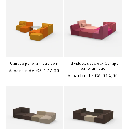
Canapé panoramique coin
Individuel, spacieux Canapé
panoramique
Prix
À partir de €6.177,00
Prix
À partir de €6.014,00
normal
normal