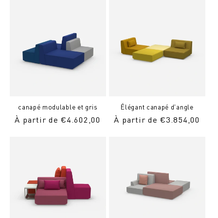
canapé modulable et gris
Élégant canapé d'angle
Prix
À partir de €4.602,00
Prix
À partir de €3.854,00
normal
normal