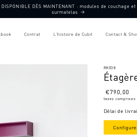
DISPONIBLE DÈS MAINTENANT : modules de couchage et
surmatelas
kbook
Contrat
L'histoire de Cubit
Contact & Sh
SKU
RK038
Étagèr
:
Prix
€
790,00
taxes comprises
normal
Délai de livra
Configure