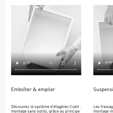
Emboîter & empiler
Suspensi
Découvrez le système d'étagères Cubit : 
Les fraisag
montage sans outils, grâce au principe 
montage mur