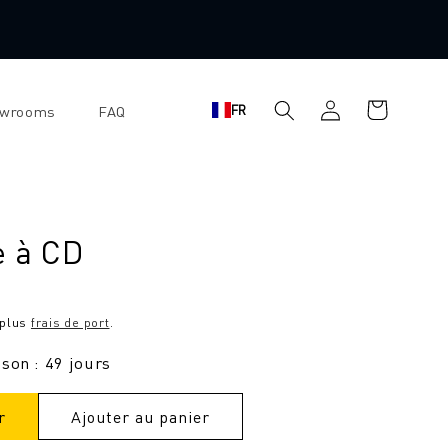
Se
Panier
FR
owrooms
FAQ
connecter
d'achat
e à CD
 plus
frais de port
.
ison : 49 jours
r
Ajouter au panier