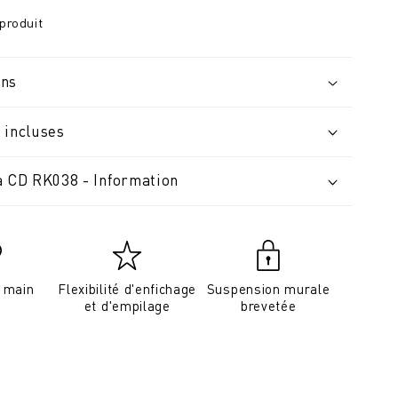
produit
ons
 incluses
à CD RK038 - Information
a main
Flexibilité d'enfichage
Suspension murale
et d'empilage
brevetée