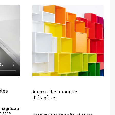
bles
Aperçu des modules 
d'étagères
e grâce à 
 sans 
Recevez un aperçu détaillé de nos 