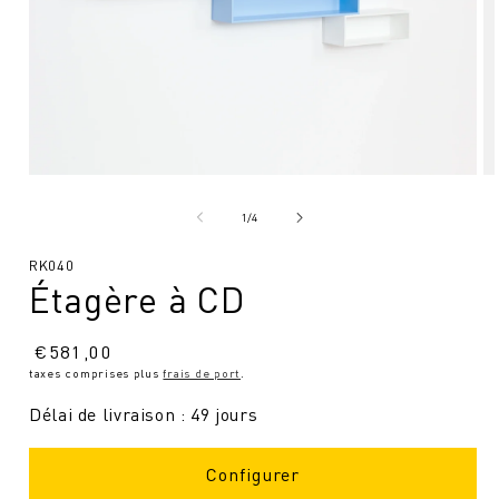
Ouvrir
Ou
le
le
média
mé
de
1
/
4
1
2
en
en
SKU
RK040
modal
mo
Étagère à CD
:
Prix
€
581,00
taxes comprises plus
frais de port
.
normal
Délai de livraison : 49 jours
Configurer