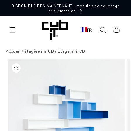
Aller
DISPONIBLE DÈS MAINTENANT : modules de couchage
directement
et surmatelas
au contenu
Panier
FR
d'achat
Accueil
étagères à CD
Étagère à CD
Aller à
l'information
sur le
produit