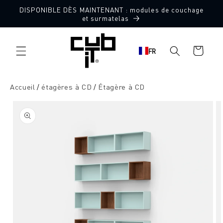
Aller
DISPONIBLE DÈS MAINTENANT : modules de couchage
directement
et surmatelas
au contenu
Panier
FR
d'achat
Accueil
étagères à CD
Étagère à CD
Aller à
l'information
sur le
produit