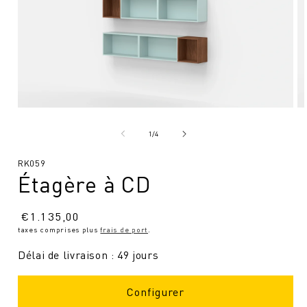
Ouvrir
Ou
le
le
média
mé
de
1
/
4
1
2
en
en
SKU
RK059
modal
mo
Étagère à CD
:
Prix
€
1.135,00
taxes comprises plus
frais de port
.
normal
Délai de livraison : 49 jours
Configurer