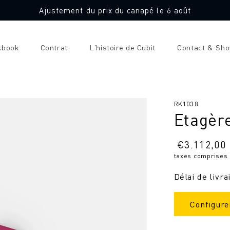
Ajustement du prix du canapé le 6 août
kbook
Contrat
L'histoire de Cubit
Contact & Sh
SKU
RK1038
Etagère
:
Prix
€
3.112,00
taxes comprises
normal
Délai de livra
Configure