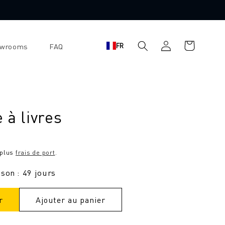
Panier
Se
FR
owrooms
FAQ
d'achat
connecter
 à livres
 plus
frais de port
.
ison : 49 jours
r
Ajouter au panier