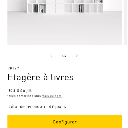
Ouvrir
Ou
le
le
média
mé
de
1
/
4
1
2
en
en
SKU
RK129
modal
mo
Etagère à livres
:
Prix
€
3.046,00
taxes comprises plus
frais de port
.
normal
Délai de livraison : 49 jours
Configurer