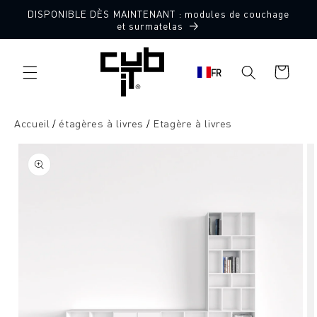
Aller
DISPONIBLE DÈS MAINTENANT : modules de couchage
directement
et surmatelas
au contenu
Panier
FR
d'achat
Accueil
étagères à livres
Etagère à livres
Aller à
l'information
sur le
produit