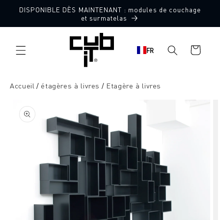
Aller
DISPONIBLE DÈS MAINTENANT : modules de couchage
directement
et surmatelas
au contenu
Panier
FR
d'achat
Accueil
étagères à livres
Etagère à livres
Aller à
l'information
sur le
produit