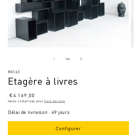
Ouvrir
Ou
le
le
média
mé
de
1
/
4
1
2
en
en
SKU
RK163
modal
mo
Etagère à livres
:
Prix
€
4.169,00
taxes comprises plus
frais de port
.
normal
Délai de livraison : 49 jours
Configurer