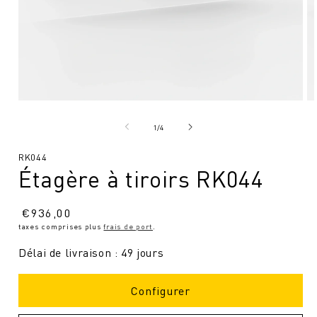
Ouvrir
Ou
le
le
média
mé
de
1
/
4
1
2
en
en
SKU
RK044
modal
mo
Étagère à tiroirs RK044
:
Prix
€
936,00
taxes comprises plus
frais de port
.
normal
Délai de livraison : 49 jours
Configurer