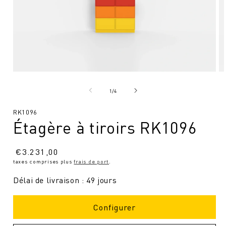
Ouvrir
Ou
le
le
média
mé
de
1
/
4
1
2
en
en
SKU
RK1096
modal
mo
Étagère à tiroirs RK1096
:
Prix
€
3.231,00
taxes comprises plus
frais de port
.
normal
Délai de livraison : 49 jours
Configurer