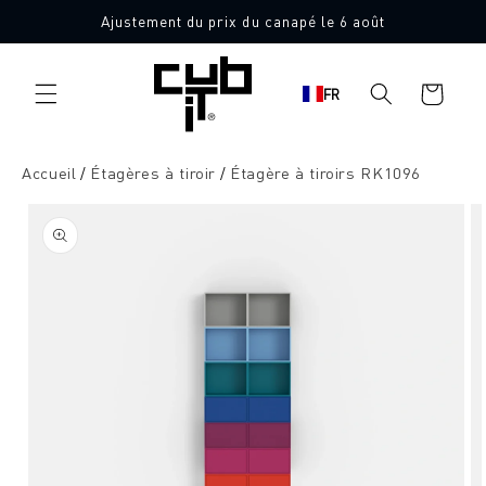
Aller
Ajustement du prix du canapé le 6 août
directement
au contenu
Panier
FR
d'achat
Accueil
Étagères à tiroir
Étagère à tiroirs RK1096
Aller à
l'information
sur le
produit