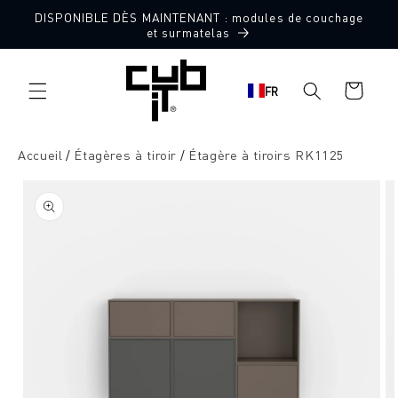
Aller
DISPONIBLE DÈS MAINTENANT : modules de couchage
directement
et surmatelas
au contenu
Panier
FR
d'achat
Accueil
Étagères à tiroir
Étagère à tiroirs RK1125
Aller à
l'information
sur le
produit