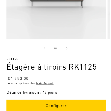
Ouvrir
Ou
le
le
média
mé
de
1
/
4
1
2
en
en
SKU
RK1125
modal
mo
Étagère à tiroirs RK1125
:
Prix
€
1.283,00
taxes comprises plus
frais de port
.
normal
Délai de livraison : 49 jours
Configurer