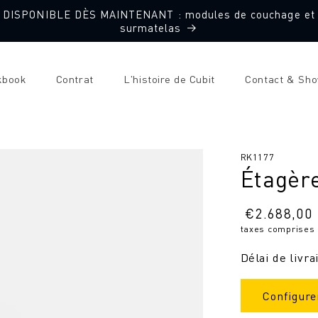
DISPONIBLE DÈS MAINTENANT : modules de couchage et
surmatelas
kbook
Contrat
L'histoire de Cubit
Contact & Sh
SKU
RK1177
Étagère
:
Prix
€
2.688,00
taxes comprises
normal
Délai de livra
Configure