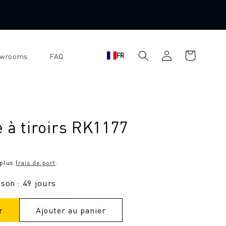
Se
Panier
FR
owrooms
FAQ
connecter
d'achat
 à tiroirs RK1177
 plus
frais de port
.
ison : 49 jours
r
Ajouter au panier