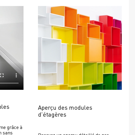
bles
Aperçu des modules 
d'étagères
e grâce à 
 sans 
Recevez un aperçu détaillé de nos 