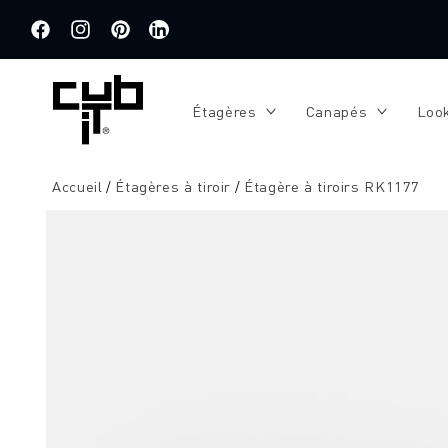
Aller
directement
au contenu
Facebook
Instagram
Pinterest
Traduction
manquante
:
Étagères
Canapés
Loo
de.general.social.links.linkedin
Accueil
Étagères à tiroir
Étagère à tiroirs RK1177
Aller à
l'information
sur le
produit