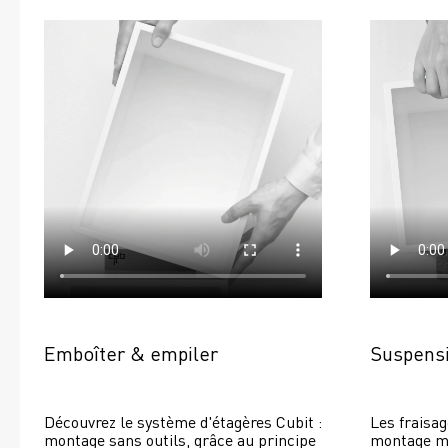
Emboîter & empiler
Suspensi
Découvrez le système d'étagères Cubit : 
Les fraisag
montage sans outils, grâce au principe 
montage mur