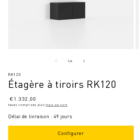
Ouvrir
Ou
le
le
média
mé
de
1
/
4
1
2
en
en
SKU
RK120
modal
mo
Étagère à tiroirs RK120
:
Prix
€
1.332,00
taxes comprises plus
frais de port
.
normal
Délai de livraison : 49 jours
Configurer