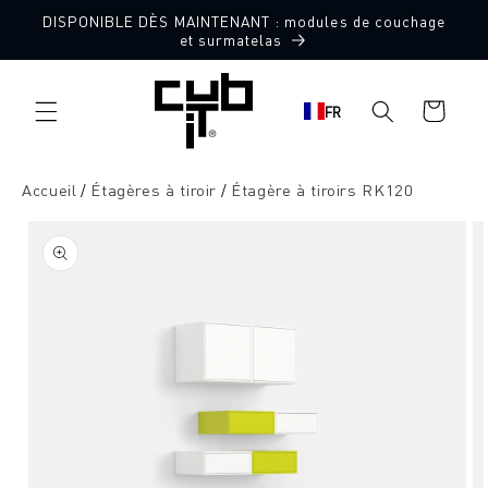
Aller
DISPONIBLE DÈS MAINTENANT : modules de couchage
directement
et surmatelas
au contenu
Panier
FR
d'achat
Accueil
Étagères à tiroir
Étagère à tiroirs RK120
Aller à
l'information
sur le
produit