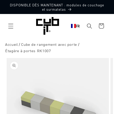
Aller
DISPONIBLE DÈS MAINTENANT : modules de couchage
directement
et surmatelas
au contenu
Panier
FR
d'achat
Accueil
Cube de rangement avec porte
Étagère à portes RK1007
Aller à
l'information
sur le
produit