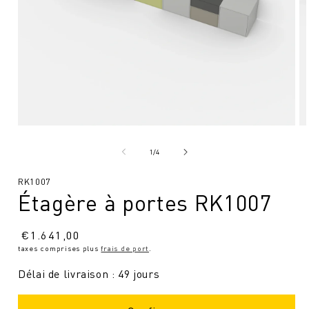
Ouvrir
Ou
le
le
média
mé
de
1
/
4
1
2
en
en
SKU
RK1007
modal
mo
Étagère à portes RK1007
:
Prix
€
1.641,00
taxes comprises plus
frais de port
.
normal
Délai de livraison : 49 jours