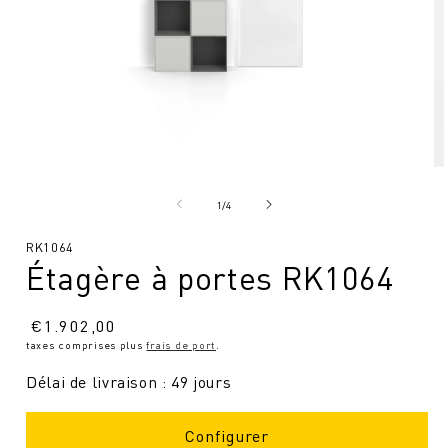
Ouvrir
Ou
le
le
média
mé
de
1
/
4
1
2
en
en
SKU
RK1064
modal
mo
Étagère à portes RK1064
:
Prix
€
1.902,00
taxes comprises plus
frais de port
.
normal
Délai de livraison : 49 jours
Configurer