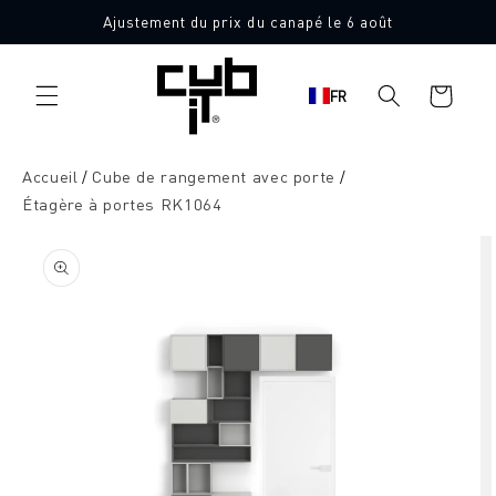
Aller
Ajustement du prix du canapé le 6 août
directement
au contenu
Panier
FR
d'achat
Accueil
Cube de rangement avec porte
Étagère à portes RK1064
Aller à
l'information
sur le
produit