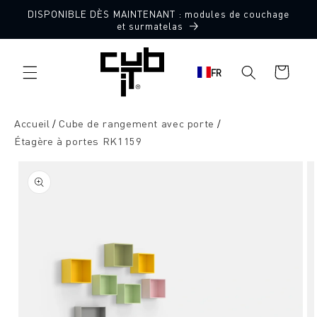
Aller
DISPONIBLE DÈS MAINTENANT : modules de couchage
directement
et surmatelas
au contenu
Panier
FR
d'achat
Accueil
Cube de rangement avec porte
Étagère à portes RK1159
Aller à
l'information
sur le
produit