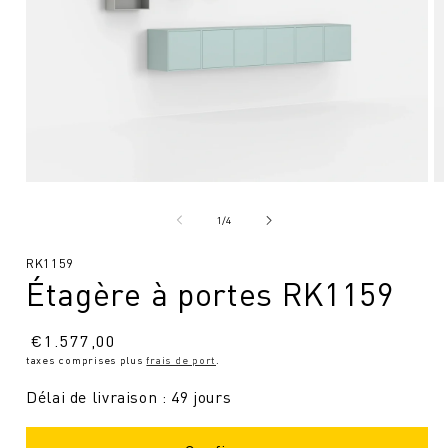
Ouvrir
Ou
le
le
média
mé
de
1
/
4
1
2
en
en
SKU
RK1159
modal
mo
Étagère à portes RK1159
:
Prix
€
1.577,00
taxes comprises plus
frais de port
.
normal
Délai de livraison : 49 jours