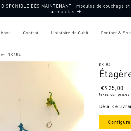
DISPONIBLE DÈS MAINTENANT : modules de couchage et
surmatelas
kbook
Contrat
L'histoire de Cubit
Contact & Sh
rtes RK154
SKU
RK154
Étagèr
:
Prix
€
925,00
taxes comprises
normal
Délai de livra
Configure