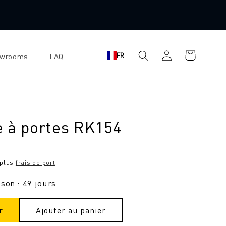
Panier
Se
FR
owrooms
FAQ
d'achat
connecter
e à portes RK154
 plus
frais de port
.
ison : 49 jours
r
Ajouter au panier