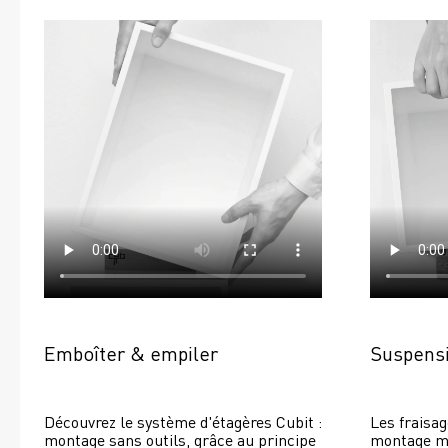
Emboîter & empiler
Suspensi
Découvrez le système d'étagères Cubit : 
Les fraisag
montage sans outils, grâce au principe 
montage mur