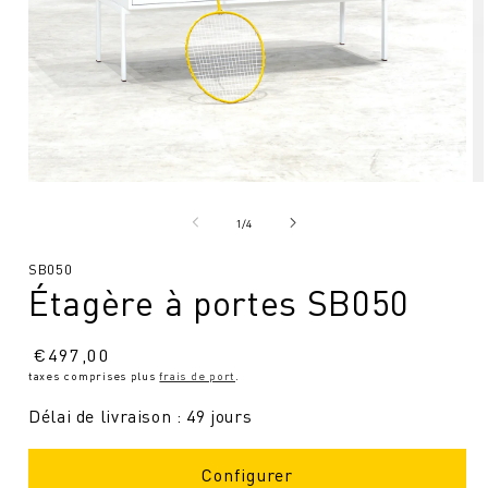
Ouvrir
Ou
le
le
média
mé
de
1
/
4
1
2
en
en
SKU
SB050
modal
mo
Étagère à portes SB050
:
Prix
€
497,00
taxes comprises plus
frais de port
.
normal
Délai de livraison : 49 jours
Configurer