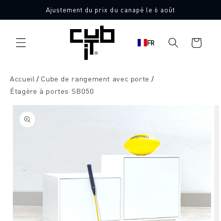
Aller
Ajustement du prix du canapé le 6 août
directement
au contenu
Panier
FR
d'achat
Accueil
Cube de rangement avec porte
Étagère à portes SB050
Aller à
l'information
sur le
produit