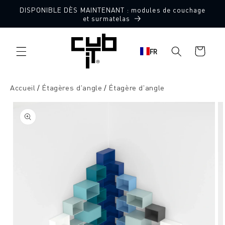
Aller
DISPONIBLE DÈS MAINTENANT : modules de couchage
directement
et surmatelas
au contenu
Panier
FR
d'achat
Accueil
Étagères d'angle
Étagère d'angle
Aller à
l'information
sur le
produit