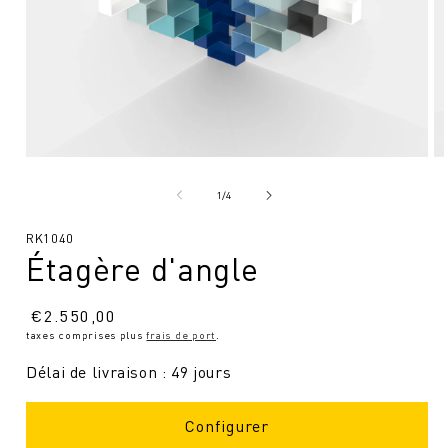
Ouvrir
Ou
le
le
média
mé
de
1
/
4
1
2
en
en
SKU
RK1040
modal
mo
Étagère d'angle
:
Prix
€
2.550,00
taxes comprises plus
frais de port
.
normal
Délai de livraison : 49 jours
Configurer