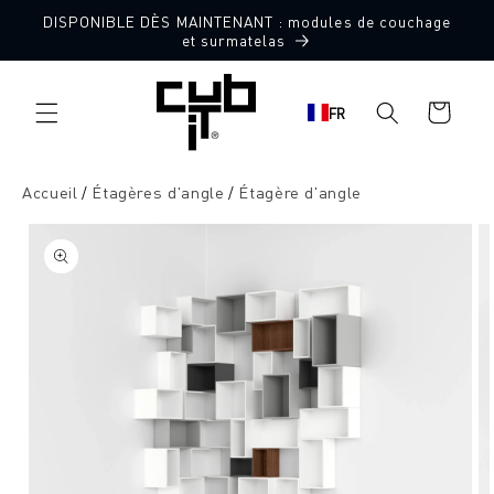
Aller
DISPONIBLE DÈS MAINTENANT : modules de couchage
directement
et surmatelas
au contenu
Panier
FR
d'achat
Accueil
Étagères d'angle
Étagère d'angle
Aller à
l'information
sur le
produit