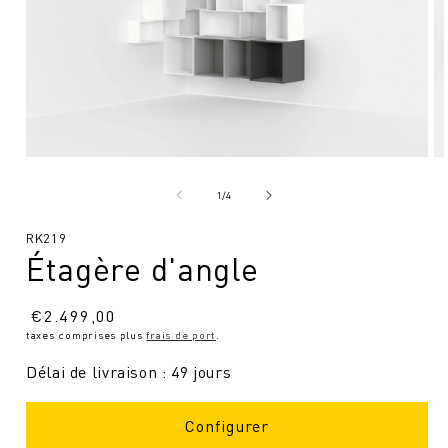
Ouvrir
Ou
le
le
média
mé
de
1
/
4
1
2
en
en
SKU
RK219
modal
mo
Étagère d'angle
:
Prix
€
2.499,00
taxes comprises plus
frais de port
.
normal
Délai de livraison : 49 jours
Configurer