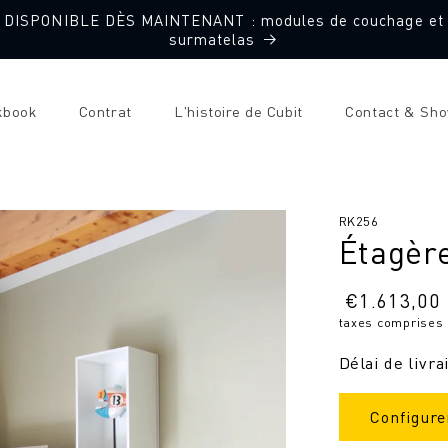
DISPONIBLE DÈS MAINTENANT : modules de couchage et
surmatelas
kbook
Contrat
L'histoire de Cubit
Contact & Sh
SKU
RK256
Étagère
:
Prix
€
1.613,00
taxes comprises
normal
Délai de livra
Configure