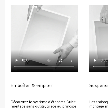
Emboîter & empiler
Suspensi
Découvrez le système d'étagères Cubit : 
Les fraisag
montage sans outils, grâce au principe 
montage mur