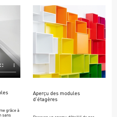
bles
Aperçu des modules 
d'étagères
e grâce à 
 sans 
Recevez un aperçu détaillé de nos 