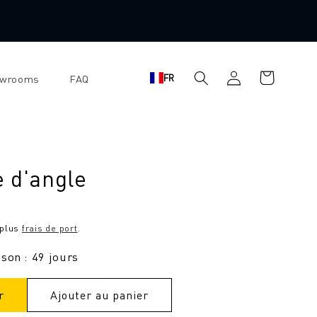
Se
Panier
FR
owrooms
FAQ
connecter
d'achat
 d'angle
 plus
frais de port
.
ison : 49 jours
r
Ajouter au panier