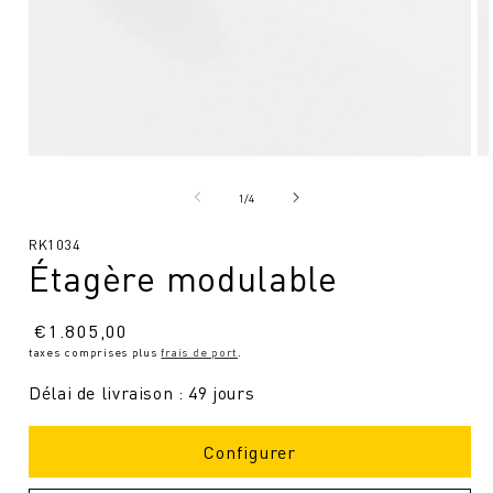
Ouvrir
Ou
le
le
média
mé
de
1
/
4
1
2
en
en
SKU
RK1034
modal
mo
Étagère modulable
:
Prix
€
1.805,00
taxes comprises plus
frais de port
.
normal
Délai de livraison : 49 jours
Configurer