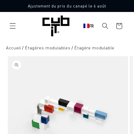
Aller
Ajustement du prix du canapé le 6 août
directement
au contenu
Panier
FR
d'achat
Accueil
Étagères modulables
Étagère modulable
Aller à
l'information
sur le
produit