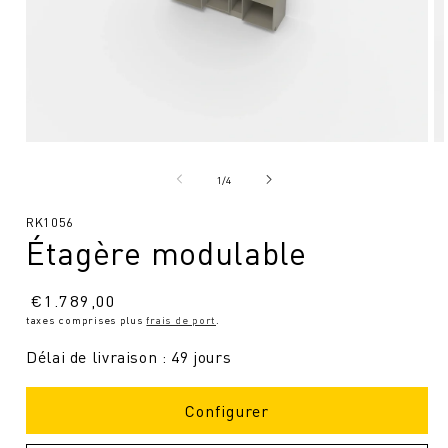
Ouvrir
Ou
le
le
média
mé
de
1
/
4
1
2
en
en
SKU
RK1056
modal
mo
Étagère modulable
:
Prix
€
1.789,00
taxes comprises plus
frais de port
.
normal
Délai de livraison : 49 jours
Configurer