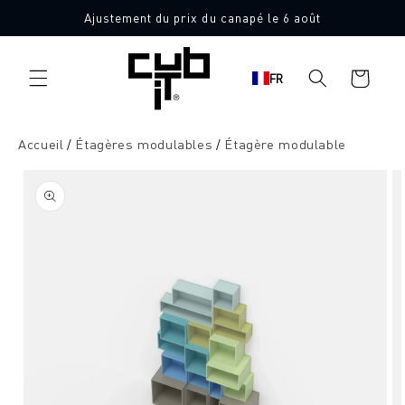
Aller
Ajustement du prix du canapé le 6 août
directement
au contenu
Panier
FR
d'achat
Accueil
Étagères modulables
Étagère modulable
Aller à
l'information
sur le
produit