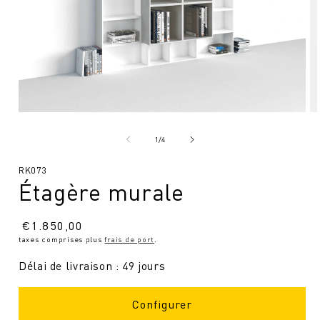
Ouvrir
Ou
le
le
média
mé
de
1
/
4
1
2
en
en
SKU
RK073
modal
mo
Étagère murale
:
Prix
€
1.850,00
taxes comprises plus
frais de port
.
normal
Délai de livraison : 49 jours
Configurer