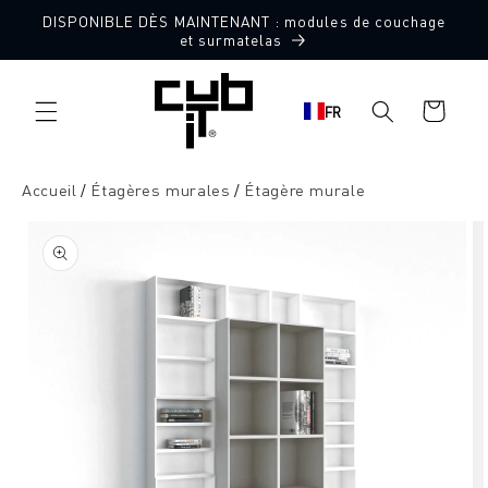
Aller
DISPONIBLE DÈS MAINTENANT : modules de couchage
directement
et surmatelas
au contenu
Panier
FR
d'achat
Accueil
Étagères murales
Étagère murale
Aller à
l'information
sur le
produit