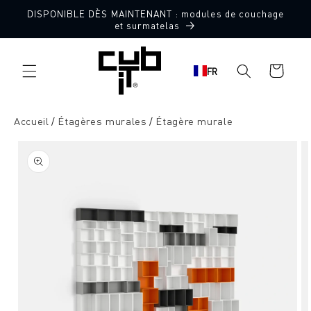
Aller
DISPONIBLE DÈS MAINTENANT : modules de couchage
directement
et surmatelas
au contenu
Panier
FR
d'achat
Accueil
Étagères murales
Étagère murale
Aller à
l'information
sur le
produit