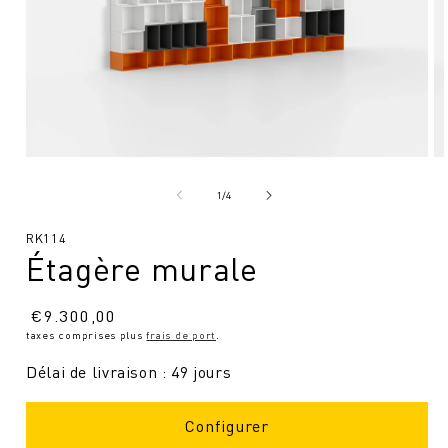
Ouvrir
Ou
le
le
média
mé
de
1
/
4
1
2
en
en
SKU
RK114
modal
mo
Étagère murale
:
Prix
€
9.300,00
taxes comprises plus
frais de port
.
normal
Délai de livraison : 49 jours
Configurer