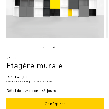
Ouvrir
Ou
le
le
média
mé
de
1
/
4
1
2
en
en
SKU
RK168
modal
mo
Étagère murale
:
Prix
€
6.143,00
taxes comprises plus
frais de port
.
normal
Délai de livraison : 49 jours
Configurer