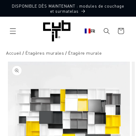
Aller
DISPONIBLE DÈS MAINTENANT : modules de couchage
directement
et surmatelas
au contenu
Panier
FR
d'achat
Accueil
Étagères murales
Étagère murale
Aller à
l'information
sur le
produit