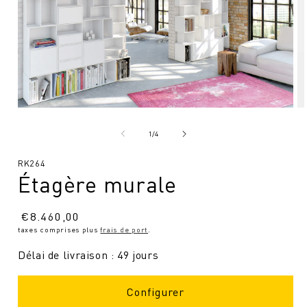
Ouvrir
Ou
le
le
média
mé
de
1
/
4
1
2
en
en
SKU
RK264
modal
mo
Étagère murale
:
Prix
€
8.460,00
taxes comprises plus
frais de port
.
normal
Délai de livraison : 49 jours
Configurer