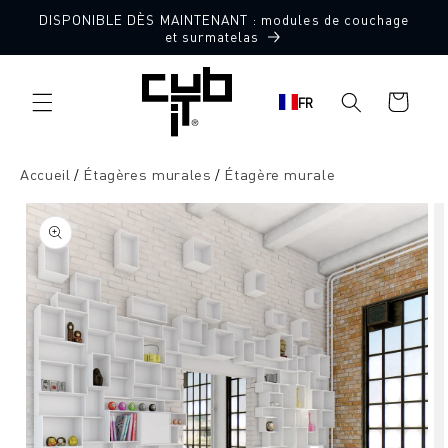
Aller
DISPONIBLE DÈS MAINTENANT : modules de couchage
directement
et surmatelas
au contenu
Panier
FR
d'achat
Accueil
Étagères murales
Étagère murale
Aller à
l'information
sur le
produit