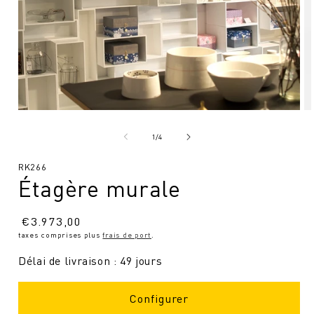
Ouvrir
Ou
le
le
média
mé
de
1
/
4
1
2
en
en
SKU
RK266
modal
mo
Étagère murale
:
Prix
€
3.973,00
taxes comprises plus
frais de port
.
normal
Délai de livraison : 49 jours
Configurer