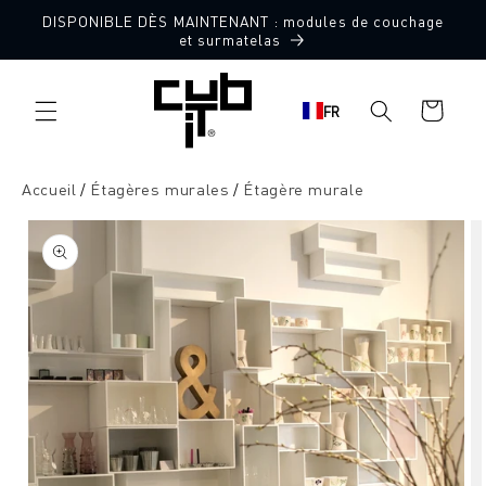
Aller
DISPONIBLE DÈS MAINTENANT : modules de couchage
directement
et surmatelas
au contenu
Panier
FR
d'achat
Accueil
Étagères murales
Étagère murale
Aller à
l'information
sur le
produit