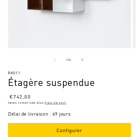
Ouvrir
Ou
le
le
média
mé
de
1
/
4
1
2
en
en
SKU
RK011
modal
mo
Étagère suspendue
:
Prix
€
742,00
taxes comprises plus
frais de port
.
normal
Délai de livraison : 49 jours
Configurer