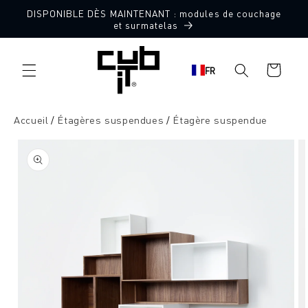
Aller
DISPONIBLE DÈS MAINTENANT : modules de couchage
directement
et surmatelas
au contenu
Panier
FR
d'achat
Accueil
Étagères suspendues
Étagère suspendue
Aller à
l'information
sur le
produit